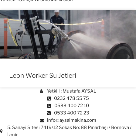
Leon Worker Su Jetleri
Yetkili : Mustafa AYSAL
0232 478 55 75
0533 400 72 10
0533 400 72 23
info@aysalmakina.com
5. Sanayi Sitesi 7419/12 Sokak No: 88 Pınarbaşı / Bornova /
İzmir